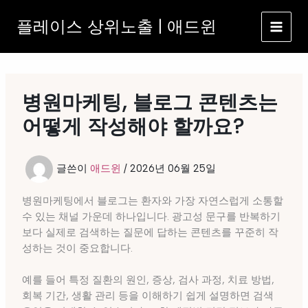
콘
플레이스 상위노출 | 애드윈
텐
츠
로
건
너
병원마케팅, 블로그 콘텐츠는
뛰
기
어떻게 작성해야 할까요?
글쓴이
애드윈
/
2026년 06월 25일
병원마케팅에서 블로그는 환자와 가장 자연스럽게 소통할
수 있는 채널 가운데 하나입니다. 광고성 문구를 반복하기
보다 실제로 검색하는 질문에 답하는 콘텐츠를 꾸준히 작
성하는 것이 중요합니다.
예를 들어 특정 질환의 원인, 증상, 검사 과정, 치료 방법,
회복 기간, 생활 관리 등을 이해하기 쉽게 설명하면 검색