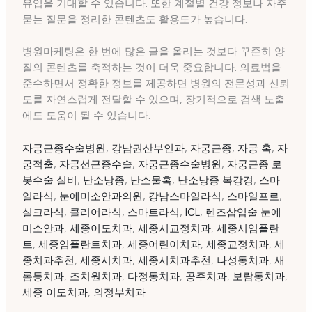
유입을 기대할 수 있습니다. 또한 계절별 건강 정보나 자주
묻는 질문을 정리한 콘텐츠도 활용도가 높습니다.
병원마케팅은 한 번에 많은 글을 올리는 것보다 꾸준히 양
질의 콘텐츠를 축적하는 것이 더욱 중요합니다. 의료법을
준수하면서 정확한 정보를 제공하면 병원의 전문성과 신뢰
도를 자연스럽게 전달할 수 있으며, 장기적으로 검색 노출
에도 도움이 될 수 있습니다.
자궁근종수술병원
,
강남권산부인과
,
자궁근종
,
자궁 혹
,
자
궁적출
,
자궁선근증수술
,
자궁근종수술병원
,
자궁근종 로
봇수술 실비
,
난소낭종
,
난소물혹
,
난소낭종 복강경
,
스마
일라식
,
눈에미소안과의원
,
강남스마일라식
,
스마일프로
,
실크라식
,
클리어라식
,
스마트라식
,
ICL
,
렌즈삽입술
눈에
미소안과
,
세종이도치과
,
세종시교정치과
,
세종시임플란
트
,
세종임플란트치과
,
세종어린이치과
,
세종교정치과
,
세
종치과추천
,
세종시치과
,
세종시치과추천
,
나성동치과
,
새
롬동치과
,
조치원치과
,
다정동치과
,
공주치과
,
보람동치과
,
세종 이도치과
,
의정부치과