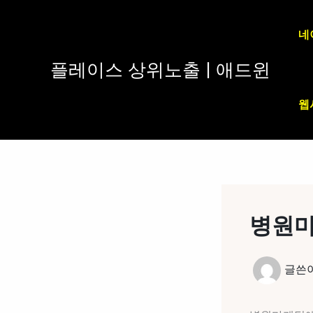
콘
텐
네
츠
로
플레이스 상위노출 | 애드윈
건
너
웹
뛰
기
병원마
글쓴