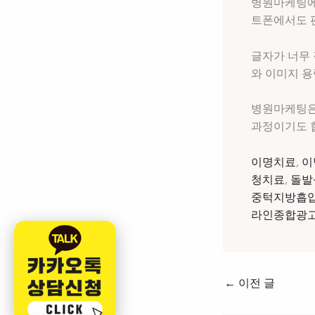
병원마케팅에
트폰에서도 
글자가 너무 
와 이미지 
병원마케팅은
과정이기도 합
이명치료
,
이
청치료
,
돌발
중턱지방흡
라인종합광
←
이전 글