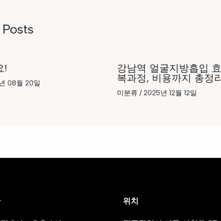
 Posts
!
강남역 얼굴지방흡입 효
복과정, 비용까지 총정
년 08월 20일
미분류
/
2025년 12월 12일
간
위치