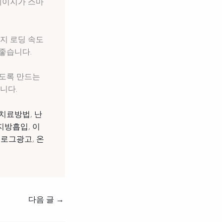
페이지가 스마
지 로딩 속도
좋습니다.
있도록 만드는
니다.
치료방법
,
난
지방흡입
,
이
블로그광고
,
온
다음 글
→