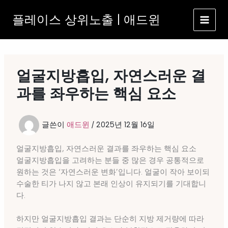
콘
플레이스 상위노출 | 애드윈
텐
츠
로
건
너
얼굴지방흡입, 자연스러운 결
뛰
기
과를 좌우하는 핵심 요소
글쓴이
애드윈
/
2025년 12월 16일
얼굴지방흡입, 자연스러운 결과를 좌우하는 핵심 요소
얼굴지방흡입을 고려하는 분들 중 많은 경우 공통적으로
원하는 것은 ‘자연스러운 변화’입니다. 얼굴이 작아 보이되
수술한 티가 나지 않고 본래 인상이 유지되기를 기대합니
다.
하지만 얼굴지방흡입 결과는 단순히 지방 제거량에 따라