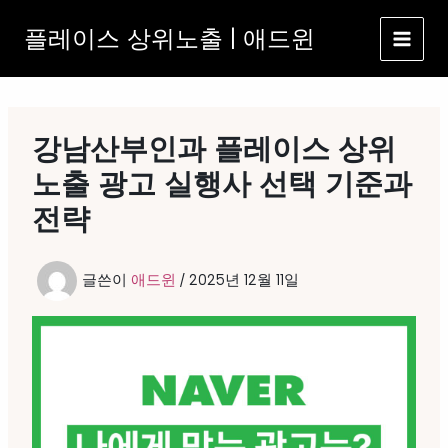
콘
플레이스 상위노출 | 애드윈
텐
츠
로
건
너
강남산부인과 플레이스 상위
뛰
기
노출 광고 실행사 선택 기준과
전략
글쓴이
애드윈
/
2025년 12월 11일