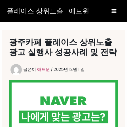
콘
플레이스 상위노출 | 애드윈
텐
츠
로
건
너
광주카페 플레이스 상위노출
뛰
기
광고 실행사 성공사례 및 전략
글쓴이
애드윈
/
2025년 12월 11일