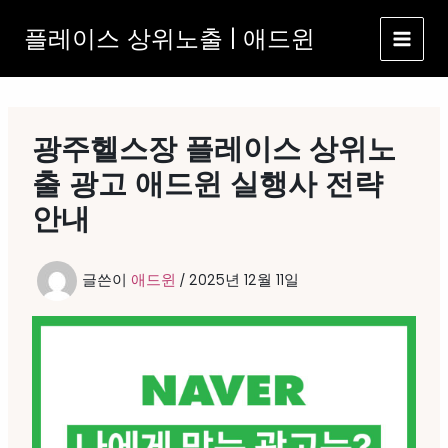
콘
플레이스 상위노출 | 애드윈
텐
츠
로
건
너
광주헬스장 플레이스 상위노
뛰
기
출 광고 애드윈 실행사 전략
안내
글쓴이
애드윈
/
2025년 12월 11일