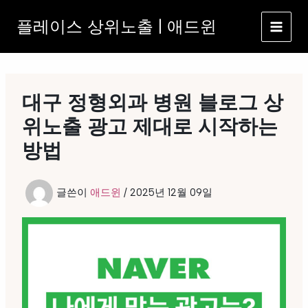
콘
플레이스 상위노출 | 애드윈
텐
츠
로
건
너
대구 정형외과 병원 블로그 상
뛰
기
위노출 광고 제대로 시작하는
방법
글쓴이
애드윈
/
2025년 12월 09일