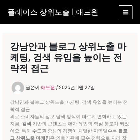
콘
플레이스 상위노출 | 애드윈
텐
츠
로
건
너
강남안과 블로그 상위노출 마
뛰
기
케팅, 검색 유입을 높이는 전
략적 접근
글쓴이
애드윈
/
2025년 11월 27일
강남안과 블로그 상위노출 마케팅, 검색 유입을 높이는 전
략적 접근
의료 소비자들의 정보 탐색 방식이 빠르게 변화하고 있는
지금,
검색
기반의 콘텐츠는 환자 유입의 핵심 통로가 되었
어요. 특히 수도권 중심의 경쟁이 치열한 지역일수록
블로
그 상위노출 마케팅
은 의료기관에 필수 전략으로 자리 잡