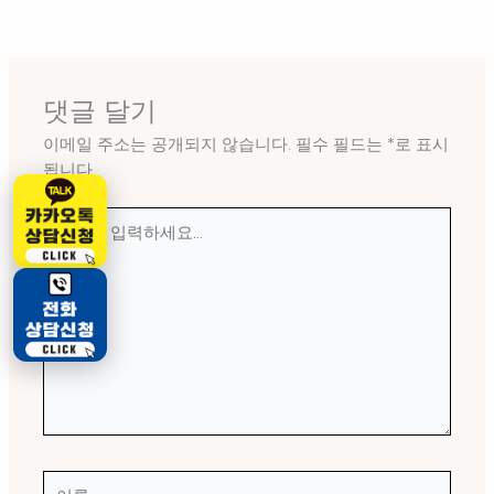
댓글 달기
이메일 주소는 공개되지 않습니다.
필수 필드는
*
로 표시
됩니다
여
기
에
입
력
하
세
요...
이