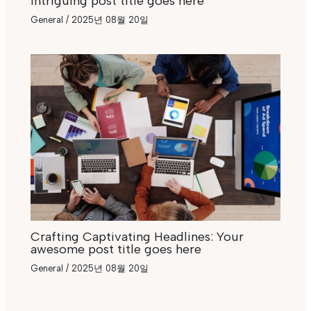
intriguing post title goes here
General
/
2025년 08월 20일
Crafting Captivating Headlines: Your
awesome post title goes here
General
/
2025년 08월 20일