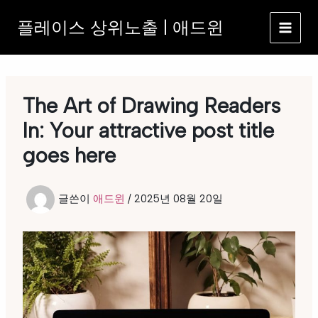
콘
플레이스 상위노출 | 애드윈
텐
츠
로
건
너
The Art of Drawing Readers
뛰
기
In: Your attractive post title
goes here
글쓴이
애드윈
/
2025년 08월 20일