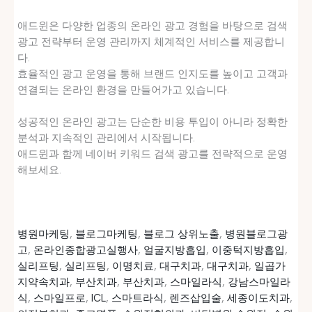
애드윈은 다양한 업종의 온라인 광고 경험을 바탕으로 검색
광고 전략부터 운영 관리까지 체계적인 서비스를 제공합니
다.
효율적인 광고 운영을 통해 브랜드 인지도를 높이고 고객과
연결되는 온라인 환경을 만들어가고 있습니다.
성공적인 온라인 광고는 단순한 비용 투입이 아니라 정확한
분석과 지속적인 관리에서 시작됩니다.
애드윈과 함께 네이버 키워드 검색 광고를 전략적으로 운영
해보세요.
병원마케팅
,
블로그마케팅
,
블로그 상위노출
,
병원블로그광
고
,
온라인종합광고실행사
,
얼굴지방흡입
,
이중턱지방흡입
,
실리프팅
,
실리프팅
,
이명치료
,
대구치과
,
대구치과
,
일곱가
지약속치과
,
부산치과
,
부산치과
,
스마일라식
,
강남스마일라
식
,
스마일프로
,
ICL
,
스마트라식
,
렌즈삽입술
,
세종이도치과
,