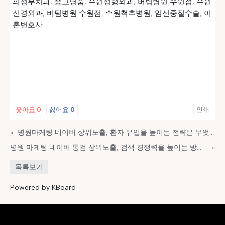
의정부치과
,
중고명품
,
수원정형외과
,
버팀병원 수원점
,
수원
신경외과
,
버팀병원 수원점
,
수원척추병원
,
임신중절수술
,
이
혼변호사
좋아요
0
싫어요
0
인쇄
«
병원마케팅 네이버 상위노출, 환자 유입을 높이는 전략은 무엇일까요?
병원 마케팅 네이버 통검 상위노출, 검색 경쟁력을 높이는 방법은 무엇일까요?
»
목록보기
Powered by KBoard