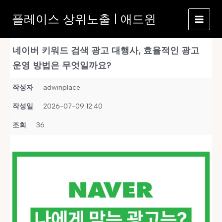
콘
플레이스 상위노출 | 애드윈
텐
츠
로
네이버 키워드 검색 광고 대행사, 효율적인 광고
건
너
운영 방법은 무엇일까요?
뛰
기
작성자
adwinplace
작성일
2026-07-09 12:40
조회
36