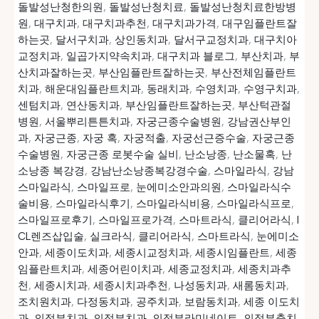
돌발성난청한의원
,
돌발성난청치료
,
돌발성난청치료한방병
원
,
대구치과
,
대구치과추천
,
대구치과가격
,
대구임플란트잘
하는곳
,
달서구치과
,
상인동치과
,
달서구교정치과
,
대구치아
교정치과
,
일곱가지약속치과
,
대구치과 블로그
,
부산치과
,
부
산치과잘하는곳
,
부산임플란트잘하는곳
,
부산전체임플란트
치과
,
해운대임플란트치과
,
동래치과
,
수영치과
,
수영구치과
,
센텀치과
,
연산동치과
,
부산임플란트잘하는곳
,
부산턱관절
병원
,
서울뿌리튼튼치과
,
자궁근종수술병원
,
강남권산부인
과
,
자궁근종
,
자궁 혹
,
자궁적출
,
자궁선근증수술
,
자궁근종
수술병원
,
자궁근종 로봇수술 실비
,
난소낭종
,
난소물혹
,
난
소낭종 복강경
,
강남난소낭종복강경수술
,
스마일라식
,
강남
스마일라식
,
스마일프로
,
눈에미소안과의원
,
스마일라식수
술비용
,
스마일라식후기
,
스마일라식비용
,
스마일라식프로
,
스마일프로후기
,
스마일프로가격
,
스마트라식
,
클리어라식
,
I
CL렌즈삽입술
,
실크라식
,
클리어라식
,
스마트라식
,
눈에미소
안과
,
세종이도치과
,
세종시교정치과
,
세종시임플란트
,
세종
임플란트치과
,
세종어린이치과
,
세종교정치과
,
세종치과추
천
,
세종시치과
,
세종시치과추천
,
나성동치과
,
새롬동치과
,
조치원치과
,
다정동치과
,
공주치과
,
보람동치과
,
세종 이도치
과
,
의정부치과
,
의정부치과
,
의정부라미네이트
,
의정부충치