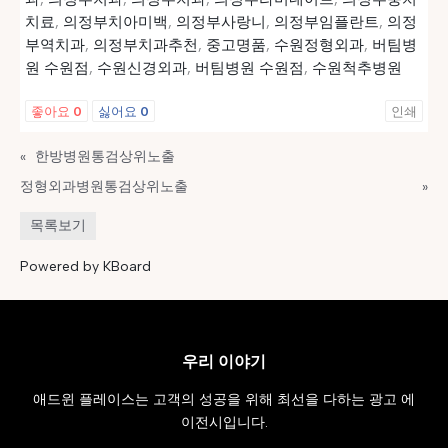
치료
,
의정부치아미백
,
의정부사랑니
,
의정부임플란트
,
의정
부역치과
,
의정부치과추천
,
중고명품
,
수원정형외과
,
버팀병
원 수원점
,
수원신경외과
,
버팀병원 수원점
,
수원척추병원
좋아요
0
싫어요
0
인쇄
«
한방병원통검상위노출
정형외과병원통검상위노출
»
목록보기
Powered by KBoard
우리 이야기
애드윈 플레이스는 고객의 성공을 위해 최선을 다하는 광고 에
이전시입니다.