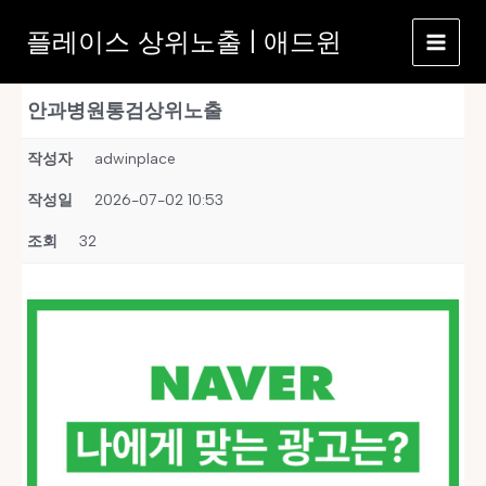
콘
플레이스 상위노출 | 애드윈
텐
츠
로
안과병원통검상위노출
건
너
작성자
adwinplace
뛰
기
작성일
2026-07-02 10:53
조회
32