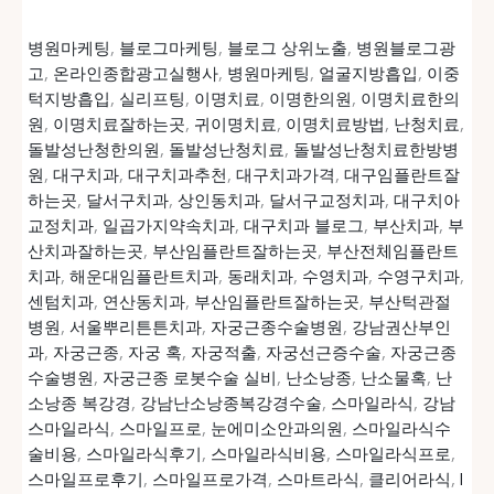
병원마케팅
,
블로그마케팅
,
블로그 상위노출
,
병원블로그광
고
,
온라인종합광고실행사
,
병원마케팅
,
얼굴지방흡입
,
이중
턱지방흡입
,
실리프팅
,
이명치료
,
이명한의원
,
이명치료한의
원
,
이명치료잘하는곳
,
귀이명치료
,
이명치료방법
,
난청치료
,
돌발성난청한의원
,
돌발성난청치료
,
돌발성난청치료한방병
원
,
대구치과
,
대구치과추천
,
대구치과가격
,
대구임플란트잘
하는곳
,
달서구치과
,
상인동치과
,
달서구교정치과
,
대구치아
교정치과
,
일곱가지약속치과
,
대구치과 블로그
,
부산치과
,
부
산치과잘하는곳
,
부산임플란트잘하는곳
,
부산전체임플란트
치과
,
해운대임플란트치과
,
동래치과
,
수영치과
,
수영구치과
,
센텀치과
,
연산동치과
,
부산임플란트잘하는곳
,
부산턱관절
병원
,
서울뿌리튼튼치과
,
자궁근종수술병원
,
강남권산부인
과
,
자궁근종
,
자궁 혹
,
자궁적출
,
자궁선근증수술
,
자궁근종
수술병원
,
자궁근종 로봇수술 실비
,
난소낭종
,
난소물혹
,
난
소낭종 복강경
,
강남난소낭종복강경수술
,
스마일라식
,
강남
스마일라식
,
스마일프로
,
눈에미소안과의원
,
스마일라식수
술비용
,
스마일라식후기
,
스마일라식비용
,
스마일라식프로
,
스마일프로후기
,
스마일프로가격
,
스마트라식
,
클리어라식
,
I