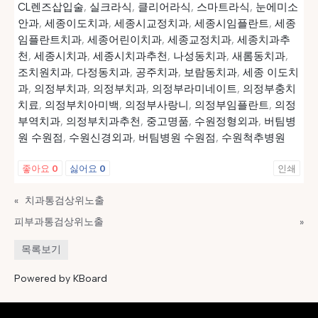
CL렌즈삽입술
,
실크라식
,
클리어라식
,
스마트라식
,
눈에미소
안과
,
세종이도치과
,
세종시교정치과
,
세종시임플란트
,
세종
임플란트치과
,
세종어린이치과
,
세종교정치과
,
세종치과추
천
,
세종시치과
,
세종시치과추천
,
나성동치과
,
새롬동치과
,
조치원치과
,
다정동치과
,
공주치과
,
보람동치과
,
세종 이도치
과
,
의정부치과
,
의정부치과
,
의정부라미네이트
,
의정부충치
치료
,
의정부치아미백
,
의정부사랑니
,
의정부임플란트
,
의정
부역치과
,
의정부치과추천
,
중고명품
,
수원정형외과
,
버팀병
원 수원점
,
수원신경외과
,
버팀병원 수원점
,
수원척추병원
좋아요
0
싫어요
0
인쇄
«
치과통검상위노출
피부과통검상위노출
»
목록보기
Powered by KBoard