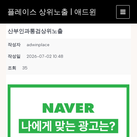
콘
플레이스 상위노출 | 애드윈
텐
츠
로
산부인과통검상위노출
건
너
작성자
adwinplace
뛰
기
작성일
2026-07-02 10:48
조회
35