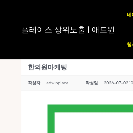
콘
텐
네
츠
로
플레이스 상위노출 | 애드윈
건
너
웹
뛰
기
한의원마케팅
작성자
adwinplace
작성일
2026-07-02 10